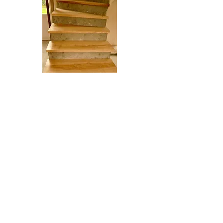
Habillage d'un escalier béton,
marches en frêne